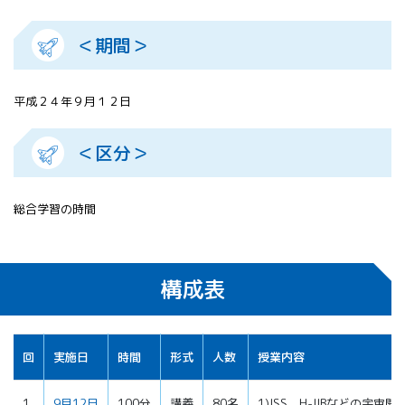
＜期間＞
平成２４年９月１２日
＜区分＞
総合学習の時間
構成表
回
実施日
時間
形式
人数
授業内容
1
9月12日
100分
講義
80名
1)ISS、H-IIBなどの宇宙開