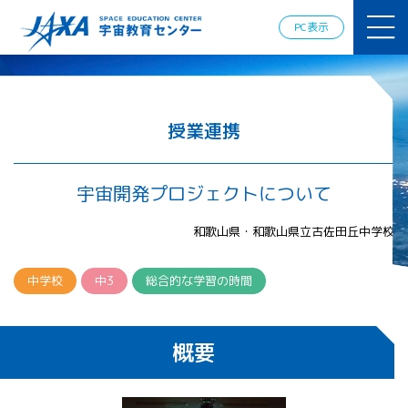
JAXAアカデ
ミー
PC表示
JAXA エア
ロスペース
スクール
宇宙教育
情報の発
授業連携
信
宇宙を活用
した教育実
宇宙開発プロジェクトについて
践例
体験的学
和歌山県・和歌山県立古佐田丘中学校
習機会の
提供（国
際）
中学校
中3
総合的な学習の時間
APRSAF（ア
ジア太平洋
概要
地域宇宙機
関会議）宇
宙教育 for