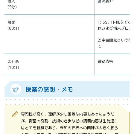
導入
講師紹介
(5分)
展開
1)ISS、H-IIB
(80分)
状および将来プロジ
2)宇宙開発という
て
まとめ
質疑応答
(10分)
授業の感想・メモ
専門性が高く、理解が少し困難な内容もあったようだ
が、衛星の役割、技術の進歩などの講義内容は生徒達に
はとても新鮮であり、未知の世界への興味が大きく膨ら