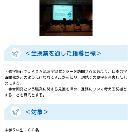
All 分科会
APRSAF宇宙
教育 for All
分科会 年次
会合
APRSAFポス
ターコンテ
スト
＜全授業を通した指導目標＞
APRSAF教員
セミナー
ISEB（国際
・修学旅行でＪＡＸＡ筑波宇宙センターを訪問するにあたり、日本の宇
宇宙教育会
宙開発がどのように行われてきたかを知り、現地での見学を充実したも
議）
のにする。
ISEB学生派
・宇宙開発という職業に関する見識を深め、進路について考える契機と
遣プログラ
することを目的とする。
ム
＜対象＞
中学３年生 ８０名