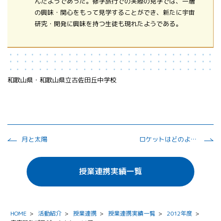
んだようであった。修学旅行での実際の見学では、一層
の興味・関心をもって見学することができ、新たに宇宙
研究・開発に興味を持つ生徒も現れたようである。
和歌山県・和歌山県立古佐田丘中学校
月と太陽
ロケットはどのようにして飛んでいくのだろうか ～ペットボトルロケットから本物まで～
授業連携実績一覧
HOME
>
活動紹介
>
授業連携
>
授業連携実績一覧
>
2012年度
>