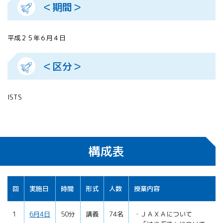
＜期間＞
平成２５年６月４日
＜区分＞
ISTS
構成表
回
実施日
時間
形式
人数
授業内容
1
6月4日
50分
講義
74名
・ＪＡＸＡについて