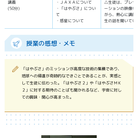
講義
・ＪＡＸＡについて
△生徒は、プレゼ
(50分)
・「はやぶさ」につい
ーションの映像を
て
がら、熱心に講師
・惑星について
生の話を聞いてい
授業の感想・メモ
「はやぶさ」のミッションが高度な技術の集積であり、
地球への帰還が奇跡的なできごとであることが、実感と
して生徒に伝わった。「はやぶさ２」や「はやぶさＭＫ
２」に対する期待のことばも聞かれるなど、宇宙に対し
ての興味・関心が高まった。