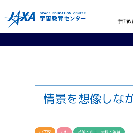
宇宙教
情景を想像しな
小学校
小6
音楽・図工・美術・体育