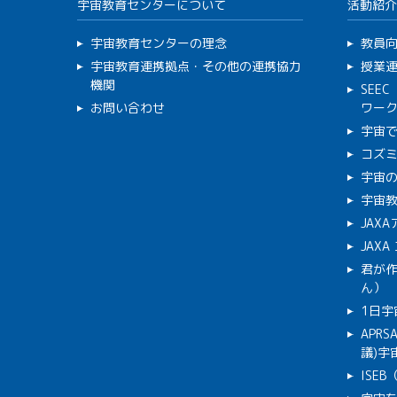
宇宙教育センターについて
活動紹介
宇宙教育センターの理念
教員
宇宙教育連携拠点・その他の連携協力
授業
機関
SEE
お問い合わせ
ワー
宇宙
コズ
宇宙の
宇宙
JAX
JAX
君が
ん）
1日宇
APR
議)宇宙
ISE