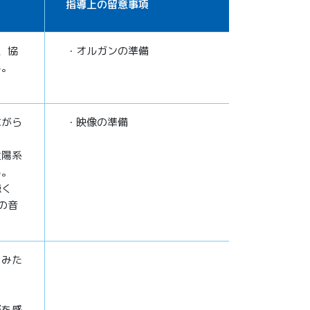
指導上の留意事項
、協
・オルガンの準備
る。
ながら
・映像の準備
太陽系
しる。
聴く
の音
らみた
びを感