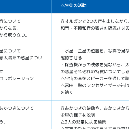
△生徒の活動
音について
◎オルガンで2つの音を出しながら
からなる。
和音・不協和音の響きを確認させ
から成り立つ。
星について
・水星・金星の位置を、写真で見
る太陽系の惑星につい
確認させる
・探査機からの映像を見ながら、
て
の惑星それぞれの特質について
コラボレーション
△宇宙の音をスピーカーを通して
△冨田 勲のシンセサイザー×宇宙
を聴く
あかつきについて
◎あかつきの映像や、あかつきか
金星の様子を説明
う。
△3人の児童による質問
△宇宙のひとつで生まれてきた喜