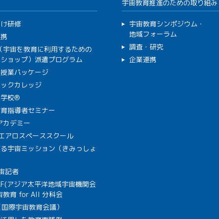
宇宙教育推進のための取り組み
向け研修
宇宙教育シンポジウム・
地域フォーラム
連携
調査・研究
C（宇宙を教育に利用するための
クショップ）派遣プログラム
企業連携
で授業パッケージ
ミックカレッジ
学校®
教育指導者セミナー
Aアカデミー
A エアロスペーススクール
作る宇宙ミッション（きみっしょ
宙記者
SAF(アジア太平洋地域宇宙機関会
教育 for All 分科会
B（国際宇宙教育会議）