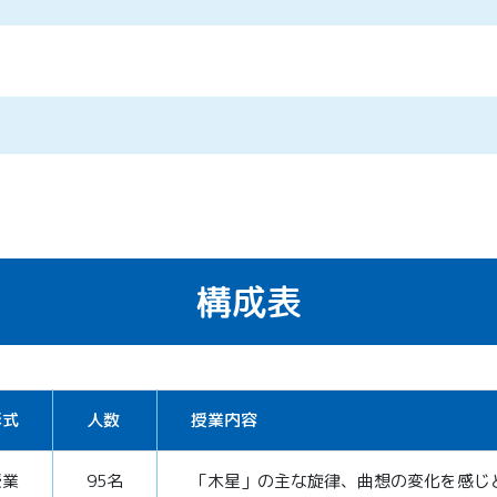
構成表
形式
人数
授業内容
授業
95名
「木星」の主な旋律、曲想の変化を感じ