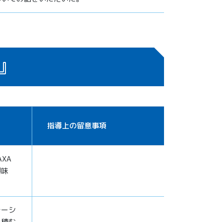
』
指導上の留意事項
XA
興味
テーシ
を積む