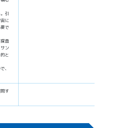
る。引
宇宙に
必要で
て探査
らサン
目的と
ので、
質問す