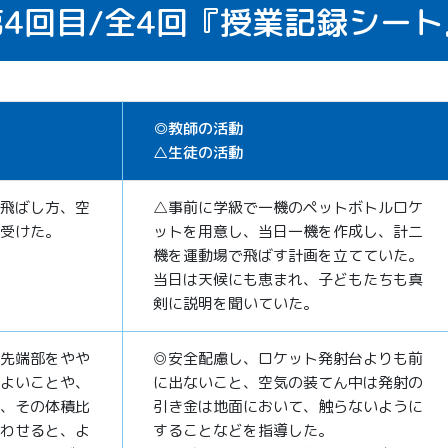
4回目/
全4回
『授業記録シート
◎教師の活動
△生徒の活動
飛ばし方、空
△事前に学級で一機のペットボトルロケ
受けた。
ットを用意し、当日一機を作成し、計二
機を運動場で飛ばす計画を立てていた。
当日は天候にも恵まれ、子どもたちも真
剣に説明を聞いていた。
先端部をやや
◎安全配慮し、ロケット発射台よりも前
よいことや、
に出ないこと、空気の装てん中は発射の
、その体積比
引き金は地面において、触らないように
わせると、よ
することなどを指導した。