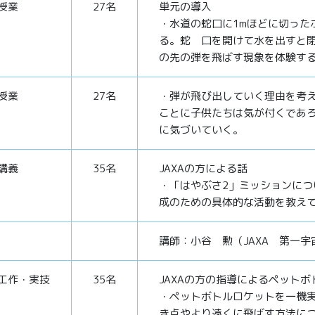
授業
27名
単元の導入
・水道の蛇口に1mほどに切った
る。蛇 口を開けて水を出すと
の先の弾を飛ばす現象を体験す
授業
27名
・弾が飛び出していく理由を考
ことに子供たちは気が付くであ
に気づいていく。
講義
35名
JAXAの方による話
・「はやぶさ2」ミッションに
成のための具体的な活動を教
講師：小谷 勲（JAXA 第一
工作・実技
35名
JAXAの方の指導によるペット
・ペットボトルロケットを一機実
き点やより遠くに飛ばす方法に