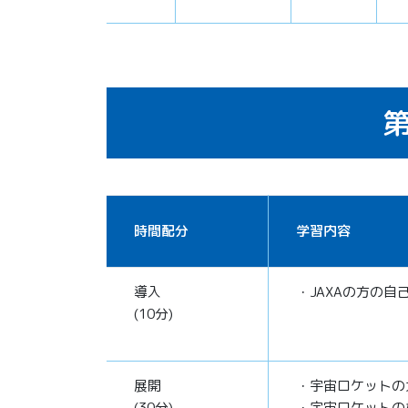
第
時間配分
学習内容
導入
・JAXAの方の自
(10分)
展開
・宇宙ロケットの
(30分)
・宇宙ロケットの