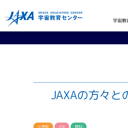
宇宙教
JAXAの方々
小学校
小4
理科