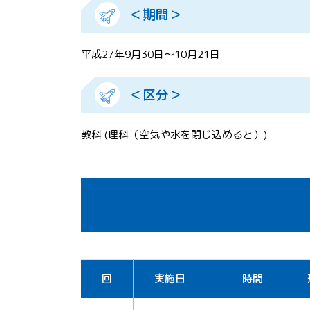
＜期間＞
平成27年9月30日～10月21日
＜区分＞
教科 (理科（空気や水を閉じ込めると）)
回
実施日
時間