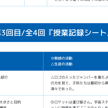
3回目/
全4回
『授業記録シート
◎教師の活動
△生徒の活動
己紹介
△ロゴの入ったジャンパーを着たJA
の方を見て、子供たちは最初から
津々であった。
大きさと目的
◎ロケットは運び屋さん。宇宙ス
構造
ョンに物資を運ぶ「こうのとり」