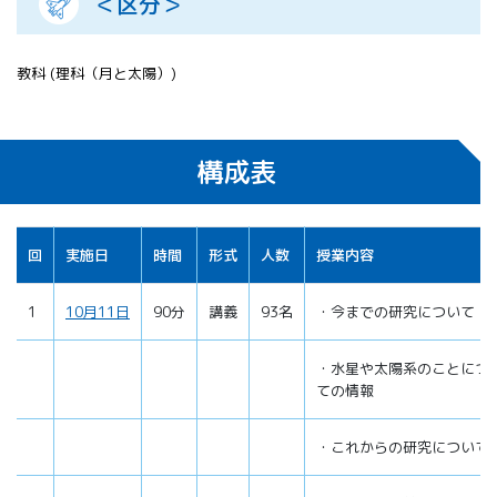
＜区分＞
教科 (理科（月と太陽）)
構成表
回
実施日
時間
形式
人数
授業内容
1
10月11日
90分
講義
93名
・今までの研究について
・水星や太陽系のことにつ
ての情報
・これからの研究について