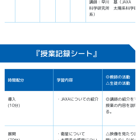
講師：早川 基（JAXA 宇
科学研究所 太陽系科学研
系）
『授業記録シート』
◎教師の活動
時間配分
学習内容
△生徒の活動
導入
・JAXAについての紹介
◎講師の紹介をす
(10分)
授業の内容を説明
る。
展開
・衛星について
△映像を見たり説