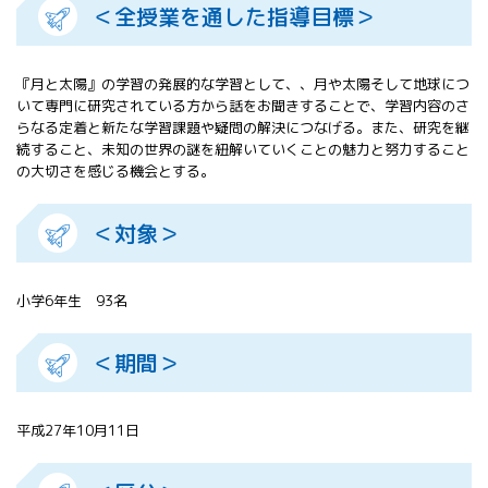
＜全授業を通した指導目標＞
All 分科会
APRSAF宇宙
教育 for All
『月と太陽』の学習の発展的な学習として、、月や太陽そして地球につ
分科会 年次
いて専門に研究されている方から話をお聞きすることで、学習内容のさ
会合
らなる定着と新たな学習課題や疑問の解決につなげる。また、研究を継
APRSAFポス
続すること、未知の世界の謎を紐解いていくことの魅力と努力すること
ターコンテ
の大切さを感じる機会とする。
スト
APRSAF教員
＜対象＞
セミナー
ISEB（国際
宇宙教育会
小学6年生 93名
議）
ISEB学生派
遣プログラ
＜期間＞
ム
平成27年10月11日