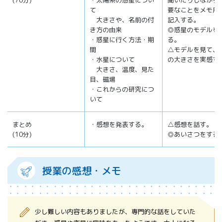
(70分)
・太陽系の惑星につい
聞いたりしながら
て
要なことをメモ用
大きさや、名前の付
記入する。
き方の由来
◎惑星のモデルを
・惑星に行く方法・期
る。
間
△モデルを見て、
・水星について
の大きさを実感す
大きさ、温度、見た
目、磁場
・これからの研究につ
いて
まとめ
・感想を発表する。
△感想を話す。
(10分)
◎あいさつをする
授業の感想・メモ
少し難しい内容もありましたが、専門的な話をしていた