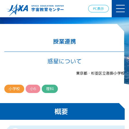
JAXAアカデ
ミー
PC表示
JAXA エア
ロスペース
スクール
宇宙教育
情報の発
授業連携
信
宇宙を活用
した教育実
惑星について
践例
体験的学
東京都・杉並区立沓掛小学校
習機会の
提供（国
際）
小学校
小6
理科
APRSAF（ア
ジア太平洋
概要
地域宇宙機
関会議）宇
宙教育 for