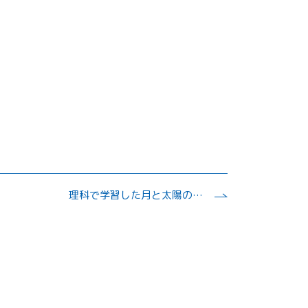
理科で学習した月と太陽の学習を発展的に学び、宇宙科学への関心を高める