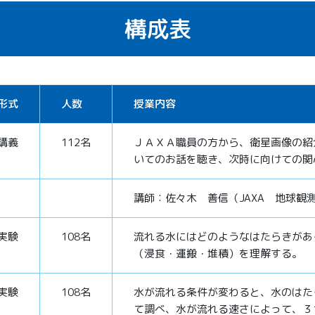
構成表
形式
人数
授業内容
講義
112名
ＪＡＸＡ職員の方から、衛星画像の紹
いてのお話を聴き、次時に向けての関
講師：佐々木 善信（JAXA 地球観
実験
108名
流れる水にはどのようなはたらきがあ
（浸食・運搬・堆積）を理解する。
実験
108名
水が流れる条件が変わると、水のはた
て調べ、水が流れる速さによって、３