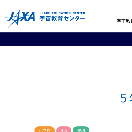
宇宙教
５
小学校
小5
理科