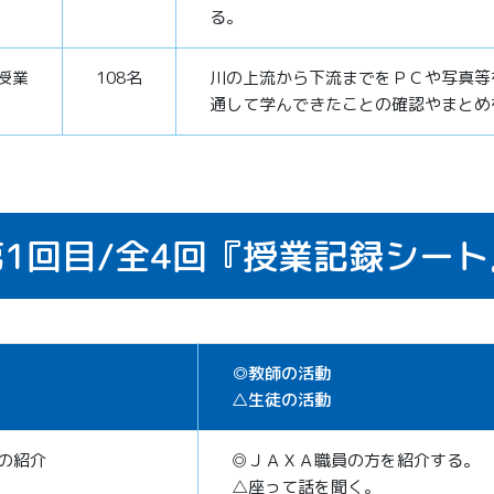
る。
授業
108名
川の上流から下流までをＰＣや写真等
通して学んできたことの確認やまとめ
1回目/
全4回
『授業記録シート
◎教師の活動
△生徒の活動
の紹介
◎ＪＡＸＡ職員の方を紹介する。
△座って話を聞く。