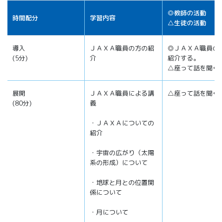
◎教師の活動
時間配分
学習内容
△生徒の活動
導入
ＪＡＸＡ職員の方の紹
◎ＪＡＸＡ職員の
(5分)
介
紹介する。
△座って話を聞く
展開
ＪＡＸＡ職員による講
△座って話を聞く
(80分)
義
・ＪＡＸＡについての
紹介
・宇宙の広がり（太陽
系の形成）について
・地球と月との位置関
係について
・月について