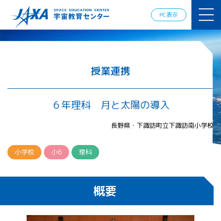
JAXAアカデ
ミー
PC表示
JAXA エア
ロスペース
スクール
宇宙教育
情報の発
授業連携
信
宇宙を活用
した教育実
６年理科 月と太陽の導入
践例
体験的学
長野県・下諏訪町立下諏訪南小学校
習機会の
提供（国
際）
小学校
小6
理科
APRSAF（ア
ジア太平洋
概要
地域宇宙機
関会議）宇
宙教育 for