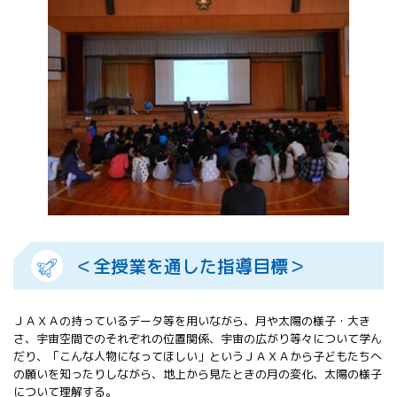
All 分科会
APRSAF宇宙
教育 for All
分科会 年次
会合
APRSAFポス
ターコンテ
スト
APRSAF教員
セミナー
ISEB（国際
宇宙教育会
議）
＜全授業を通した指導目標＞
ISEB学生派
遣プログラ
ム
ＪＡＸＡの持っているデータ等を用いながら、月や太陽の様子・大き
さ、宇宙空間でのそれぞれの位置関係、宇宙の広がり等々について学ん
だり、「こんな人物になってほしい」というＪＡＸＡから子どもたちへ
の願いを知ったりしながら、地上から見たときの月の変化、太陽の様子
について理解する。