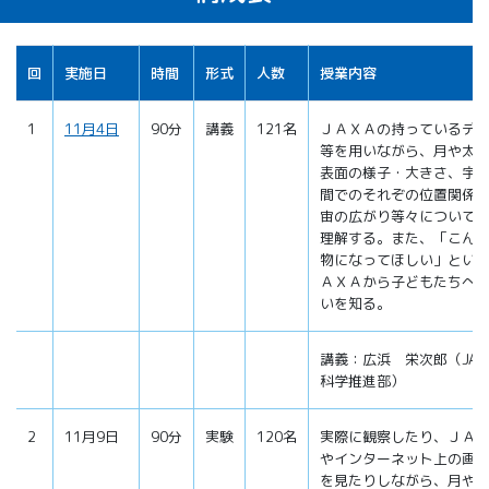
回
実施日
時間
形式
人数
授業内容
1
11月4日
90分
講義
121名
ＪＡＸＡの持っているデ
等を用いながら、月や太
表面の様子・大きさ、宇
間でのそれぞの位置関係
宙の広がり等々について
理解する。また、「こん
物になってほしい」とい
ＡＸＡから子どもたちへ
いを知る。
講義：広浜 栄次郎（JA
科学推進部）
2
11月9日
90分
実験
120名
実際に観察したり、ＪＡ
やインターネット上の画
を見たりしながら、月や