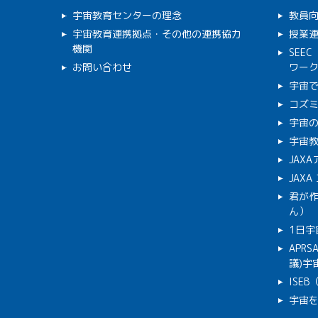
宇宙教育センターの理念
教員
宇宙教育連携拠点・その他の連携協力
授業
機関
SEE
お問い合わせ
ワー
宇宙
コズ
宇宙の
宇宙
JAX
JAX
君が
ん）
1日宇
APR
議)宇宙
ISE
宇宙