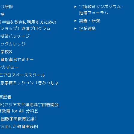
向け研修
宇宙教育シンポジウム・
地域フォーラム
連携
調査・研究
C（宇宙を教育に利用するための
クショップ）派遣プログラム
企業連携
で授業パッケージ
ミックカレッジ
学校®
教育指導者セミナー
Aアカデミー
A エアロスペーススクール
作る宇宙ミッション（きみっしょ
宙記者
SAF(アジア太平洋地域宇宙機関会
教育 for All 分科会
B（国際宇宙教育会議）
を活用した教育実践例