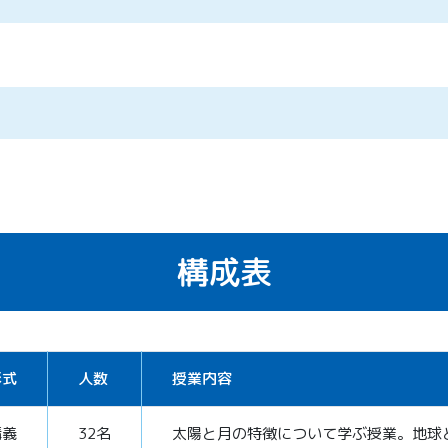
構成表
形式
人数
授業内容
講義
32名
太陽と月の特徴について学ぶ授業。地球