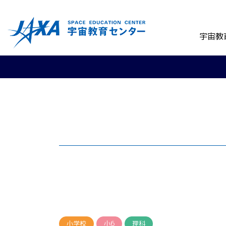
宇宙教
小学校
小6
理科