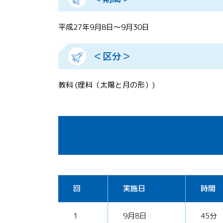
平成27年9月8日～9月30日
＜区分＞
教科 (理科（太陽と月の形）)
回
実施日
時間
1
9月8日
45分