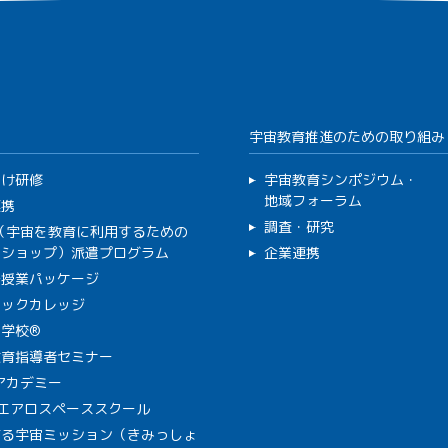
宇宙教育推進のための取り組み
向け研修
宇宙教育シンポジウム・
地域フォーラム
連携
調査・研究
C（宇宙を教育に利用するための
クショップ）派遣プログラム
企業連携
で授業パッケージ
ミックカレッジ
学校®
教育指導者セミナー
Aアカデミー
A エアロスペーススクール
作る宇宙ミッション（きみっしょ