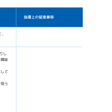
指導上の留意事項
く、
りし
に興味
示して
が見ら