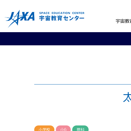
宇宙教
小学校
小6
理科