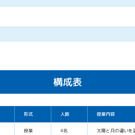
構成表
形式
人数
授業内容
授業
4名
太陽と月の違いを