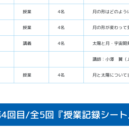
授業
4名
月の形はどのよう
授業
4名
月の形が変わって
講義
4名
太陽と月・宇宙開
講師：小澤 翼（J
授業
4名
月と太陽について
4回目/
全5回
『授業記録シート