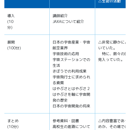
△生徒の活動
導入
講師紹介
(10
JAXAについて紹介
分)
展開
日本の宇宙産業・宇宙
△非常に静かによ
(100分)
航空業界
いていた。
宇宙技術の応用
特に、数々の映
宇宙ステーションでの
見入っていた。
生活
きぼうでの利用成果
宇宙飛行士に求められ
る資質
はやぶさとはやぶさ２
はやぶさを軸に宇宙開
発の歴史
日本の宇宙開発の将来
まとめ
参考資料・図書
△内容豊富であっ
(10分)
高校生の進路について
めか、その場での