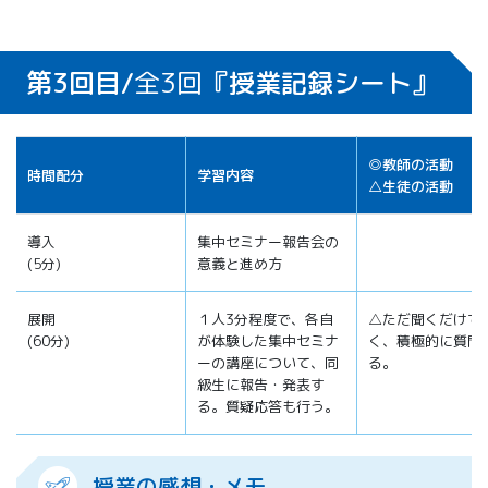
第3回目/
全3回
『授業記録シート』
◎教師の活動
時間配分
学習内容
△生徒の活動
導入
集中セミナー報告会の
(5分)
意義と進め方
展開
１人3分程度で、各自
△ただ聞くだけで
(60分)
が体験した集中セミナ
く、積極的に質問
ーの講座について、同
る。
級生に報告・発表す
る。質疑応答も行う。
授業の感想・メモ