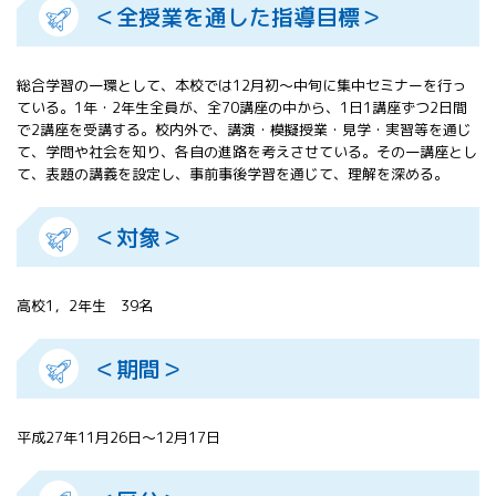
＜全授業を通した指導目標＞
All 分科会
APRSAF宇宙
教育 for All
総合学習の一環として、本校では12月初～中旬に集中セミナーを行っ
分科会 年次
ている。1年・2年生全員が、全70講座の中から、1日1講座ずつ2日間
会合
で2講座を受講する。校内外で、講演・模擬授業・見学・実習等を通じ
APRSAFポス
て、学問や社会を知り、各自の進路を考えさせている。その一講座とし
ターコンテ
て、表題の講義を設定し、事前事後学習を通じて、理解を深める。
スト
APRSAF教員
＜対象＞
セミナー
ISEB（国際
宇宙教育会
高校1，2年生 39名
議）
ISEB学生派
遣プログラ
＜期間＞
ム
平成27年11月26日～12月17日