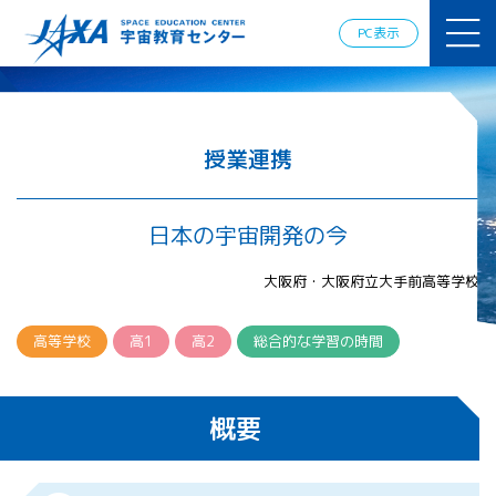
JAXAアカデ
ミー
PC表示
JAXA エア
ロスペース
スクール
宇宙教育
情報の発
授業連携
信
宇宙を活用
した教育実
日本の宇宙開発の今
践例
体験的学
大阪府・大阪府立大手前高等学校
習機会の
提供（国
際）
高等学校
高1
高2
総合的な学習の時間
APRSAF（ア
ジア太平洋
概要
地域宇宙機
関会議）宇
宙教育 for