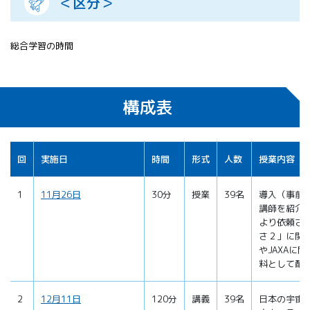
＜区分＞
総合学習の時間
構成表
回
実施日
時間
形式
人数
授業内容
1
11月26日
30分
授業
39名
導入（事前
講師を紹介
より依頼さ
さ２」に関
やJAXAに
料として配
2
12月11日
120分
講義
39名
日本の宇宙