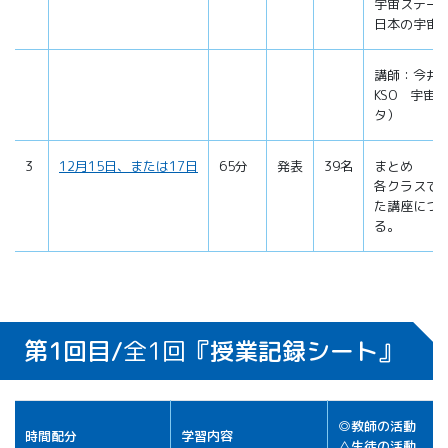
宇宙ステー
日本の宇宙
講師：今井 
KSO 宇宙
タ）
3
12月15日、または17日
65分
発表
39名
まとめ
各クラスで
た講座につ
る。
第1回目/
全1回
『授業記録シート』
◎教師の活動
時間配分
学習内容
△生徒の活動