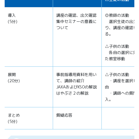
導入
講座の確認、出欠確認
◎教師の活動
(5分)
集中セミナーの意義に
選択生徒の出欠
ついて
り、講座の確認を
る。
△子供の活動
各自の選択に対
た教室移動
展開
事前指導用資料を用い
△子供の活動
(20分)
て、講師の紹介
・講座を選択し
JAXAおよびKSOの解説
由
はやぶさ２の解説
・講師への質問
入。
まとめ
質疑応答
(5分)