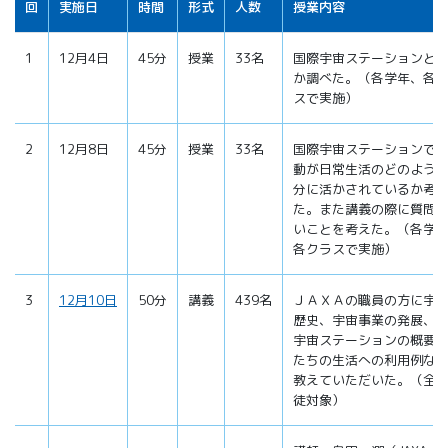
回
実施日
時間
形式
人数
授業内容
1
12月4日
45分
授業
33名
国際宇宙ステーションと
か調べた。（各学年、各
スで実施）
2
12月8日
45分
授業
33名
国際宇宙ステーションで
動が日常生活のどのよう
分に活かされているか考
た。また講義の際に質問
いことを考えた。（各学
各クラスで実施）
3
12月10日
50分
講義
439名
ＪＡＸＡの職員の方に宇
歴史、宇宙事業の発展、
宇宙ステーションの概要
たちの生活への利用例な
教えていただいた。（全
徒対象）