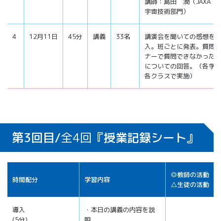
講師：島田 潤（JAXA 
宇宙技術部門）
4
12月11日
45分
講義
33名
講演会を聞いての感想を
入。班ごとに発表。質問
ナーで質問できなかった
についての回答。（各学
各クラスで実施）
第3回目/
全4回
『授業記録シート』
◎教師の活動
時間配分
学習内容
△生徒の活動
導入
・本日の講義の内容を説
(5分)
明