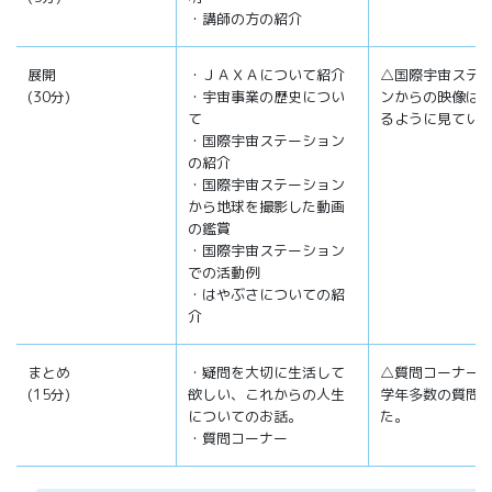
・講師の方の紹介
展開
・ＪＡＸＡについて紹介
△国際宇宙ステ
(30分)
・宇宙事業の歴史につい
ンからの映像は
て
るように見てい
・国際宇宙ステーション
の紹介
・国際宇宙ステーション
から地球を撮影した動画
の鑑賞
・国際宇宙ステーション
での活動例
・はやぶさについての紹
介
まとめ
・疑問を大切に生活して
△質問コーナー
(15分)
欲しい、これからの人生
学年多数の質問
についてのお話。
た。
・質問コーナー