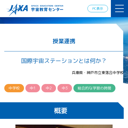
JAXAアカデ
ミー
PC表示
JAXA エア
ロスペース
スクール
宇宙教育
情報の発
授業連携
信
宇宙を活用
した教育実
国際宇宙ステーションとは何か？
践例
体験的学
兵庫県・神戸市立東落合中学校
習機会の
提供（国
際）
中学校
中1
中2
中3
総合的な学習の時間
APRSAF（ア
ジア太平洋
概要
地域宇宙機
関会議）宇
宙教育 for