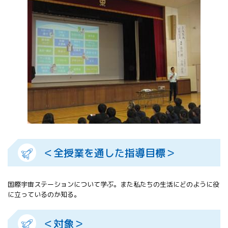
All 分科会
APRSAF宇宙
教育 for All
分科会 年次
会合
APRSAFポス
ターコンテ
スト
APRSAF教員
セミナー
ISEB（国際
宇宙教育会
議）
＜全授業を通した指導目標＞
ISEB学生派
遣プログラ
ム
国際宇宙ステーションについて学ぶ。また私たちの生活にどのように役
に立っているのか知る。
＜対象＞