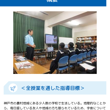
All 分科会
APRSAF宇宙
教育 for All
分科会 年次
会合
APRSAFポス
ターコンテ
スト
APRSAF教員
セミナー
ISEB（国際
宇宙教育会
議）
ISEB学生派
遣プログラ
ム
＜全授業を通した指導目標＞
神戸市の農村地域にある少人数の学校で生活している。地理的なことか
ら、毎日接している友人や地域の方も限られているため、宇宙について