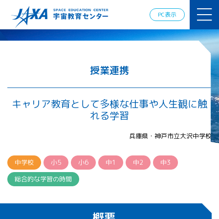
JAXAアカデ
ミー
PC表示
JAXA エア
ロスペース
スクール
宇宙教育
情報の発
授業連携
信
宇宙を活用
した教育実
キャリア教育として多様な仕事や人生観に触
践例
れる学習
体験的学
習機会の
兵庫県・神戸市立大沢中学校
提供（国
際）
中学校
小5
小6
中1
中2
中3
APRSAF（ア
総合的な学習の時間
ジア太平洋
地域宇宙機
関会議）宇
概要
宙教育 for