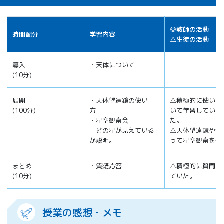
◎教師の活動
時間配分
学習内容
△生徒の活動
導入
・天体について
(10分)
展開
・天体望遠鏡の使い
△積極的に使い方
(100分)
方
いて学習してい
・星空観察会
た。
どの星が見えている
△天体望遠鏡や寝
か説明。
って星空観察を行
まとめ
・質疑応答
△積極的に質問が
(10分)
ていた。
授業の感想・メモ