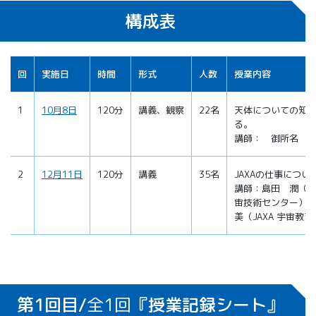
構成表
回
実施日
時間
形式
人数
授業内容
1
10月8日
120分
講義、観察
22名
天体についての知
る。
講師： 御所名 
2
12月11日
120分
講義
35名
JAXAの仕事につい
講師：島田 潤（JA
宙技術センター）
美（JAXA 宇宙教
第1回目/
全1回
『授業記録シート』