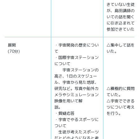
きていない生徒も
が、島田講師の夢
いての話を聞く間
に引き込まれて授
参加できていた。
展開
・宇宙開発の歴史につい
△集中して話を聞
(70分)
て
いた。
・国際宇宙ステーション
について
宇宙ステーションの
高さ、1日のスケジュー
ル、宇宙から見た地球、
研究など。写真や船外カ
△積極的に質問が
メラやシミュレーション
ていた。
映像を用いて解
△宇宙でできるス
説。
ツについて考えて
・質疑応答
を行う。
・宇宙でやるスポーツに
ついて
生徒が考えたスポーツ
だとどのようになると考