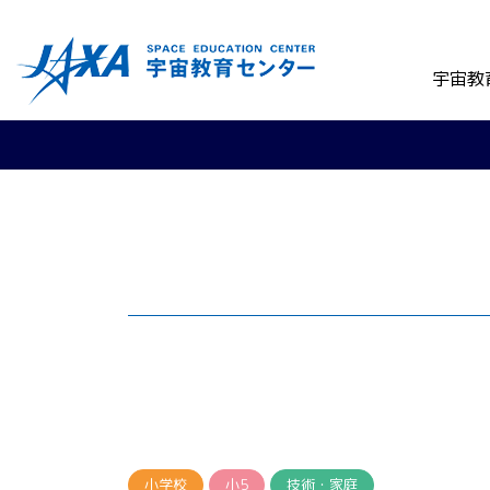
宇宙教
小学校
小5
技術・家庭