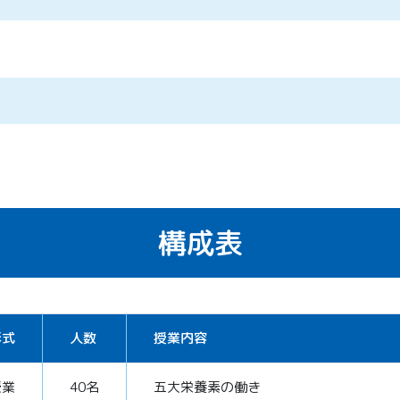
構成表
形式
人数
授業内容
授業
40名
五大栄養素の働き