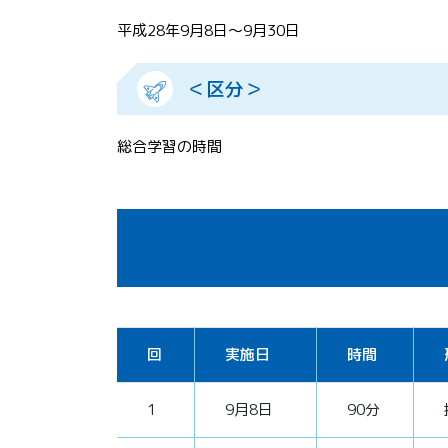
平成28年9月8日～9月30日
＜区分＞
総合学習の時間
回
実施日
時間
1
9月8日
90分