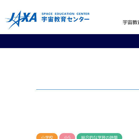
宇宙教
小学校
小5
総合的な学習の時間