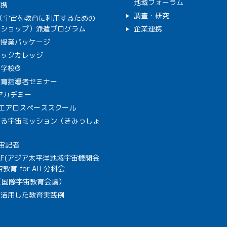
地域フォーラム
連携
調査・研究
C（宇宙を教育に利用するための
クショップ）派遣プログラム
企業連携
で授業パッケージ
ミックカレッジ
学校®
教育指導者セミナー
Aアカデミー
A エアロスペーススクール
作る宇宙ミッション（きみっしょ
宙記者
SAF(アジア太平洋地域宇宙機関会
教育 for All 分科会
B（国際宇宙教育会議）
を活用した教育実践例