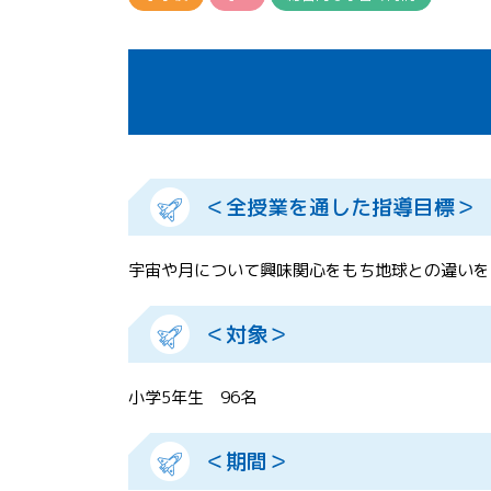
＜全授業を通した指導目標＞
宇宙や月について興味関心をもち地球との違いを
＜対象＞
小学5年生 96名
＜期間＞