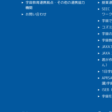
宇宙教育連携拠点・その他の連携協力
授業
機関
SEE
お問い合わせ
ワー
宇宙
コズ
宇宙の
宇宙
JAX
JAX
君が
ん）
1日宇
APR
議)宇宙
ISE
宇宙