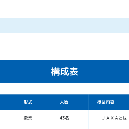
構成表
形式
人数
授業内容
授業
43名
・ＪＡＸＡとは