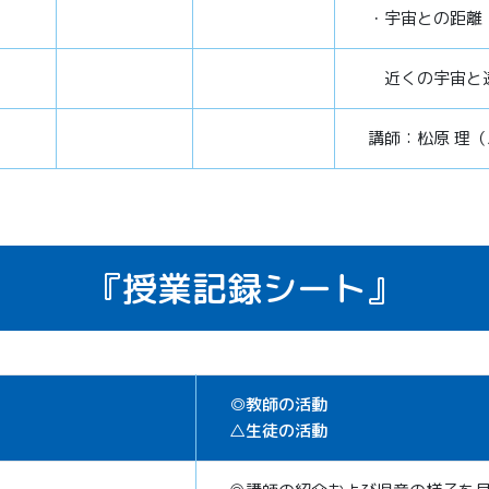
・宇宙との距離
近くの宇宙と
講師：松原 理（
『授業記録シート』
◎教師の活動
△生徒の活動