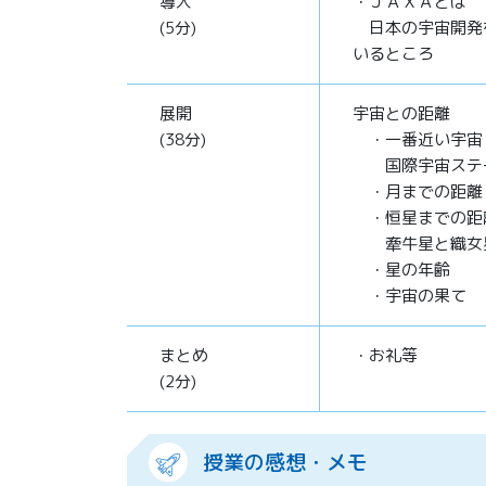
導入
・ＪＡＸＡとは
(5分)
日本の宇宙開発
いるところ
展開
宇宙との距離
(38分)
・一番近い宇宙
国際宇宙ステ
・月までの距離
・恒星までの距
牽牛星と織女
・星の年齢
・宇宙の果て
まとめ
・お礼等
(2分)
授業の感想・メモ