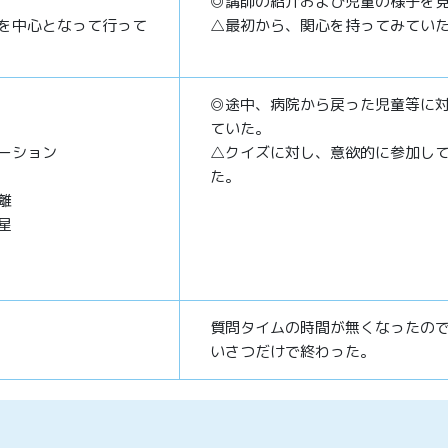
◎講師の紹介および児童の様子を
を中心となって行って
△最初から、関心を持ってみてい
◎途中、病院から戻った児童等に
ていた。
ーション
△クイズに対し、意欲的に参加し
た。
離
星
質問タイムの時間が無くなったの
いさつだけで終わった。