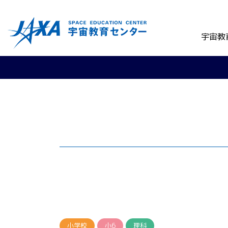
宇宙教
小学校
小6
理科