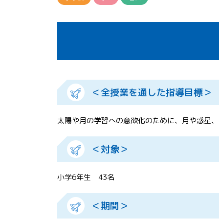
＜全授業を通した指導目標＞
太陽や月の学習への意欲化のために、月や惑星、
＜対象＞
小学6年生 43名
＜期間＞