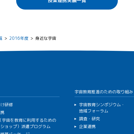
授業連携実績一覧
覧
>
2016年度
>
身近な宇宙
宇宙教育推進のための取り組み
向け研修
宇宙教育シンポジウム・
地域フォーラム
連携
調査・研究
C（宇宙を教育に利用するための
クショップ）派遣プログラム
企業連携