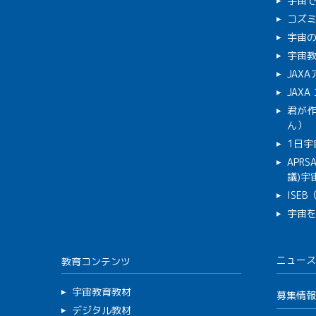
宇宙
コズ
宇宙の
宇宙
JAX
JAX
君が
ん）
1日宇
APR
議)宇宙
ISE
宇宙
ニュース
教育コンテンツ
宇宙教育教材
募集情報
デジタル教材