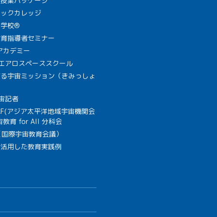
で授業パッケージ
ミックカレッジ
学校®
教育指導者セミナー
Aアカデミー
A エアロスペーススクール
作る宇宙ミッション（きみっしょ
宙記者
SAF(アジア太平洋地域宇宙機関会
教育 for All 分科会
B（国際宇宙教育会議）
を活用した教育実践例