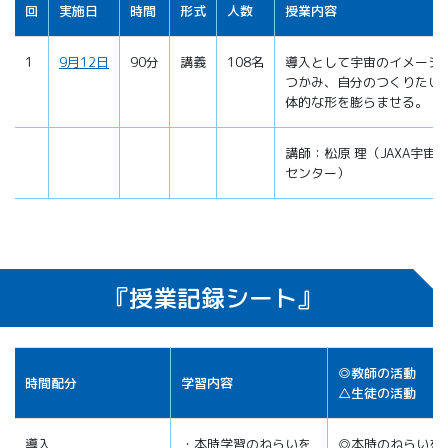
回
実施日
時間
形式
人数
授業内容
1
9月12日
90分
講義
108名
導入として宇宙のイメージ
つかみ、自分のつくりたい
体的な形を膨らませる。
講師：松原 理（JAXA宇宙
センター）
『授業記録シート』
◎教師の活動
時間配分
学習内容
△生徒の活動
導入
・本時学習のねらいを
◎本時のねらいを