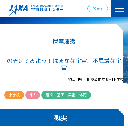
JAXAアカデ
ミー
PC表示
JAXA エア
ロスペース
スクール
宇宙教育
情報の発
授業連携
信
宇宙を活用
した教育実
のぞいてみよう！はるかな宇宙、不思議な宇
践例
宙
体験的学
習機会の
神奈川県・相模原市立共和小学校
提供（国
際）
小学校
小3
音楽・図工・美術・体育
APRSAF（ア
ジア太平洋
地域宇宙機
概要
関会議）宇
宙教育 for