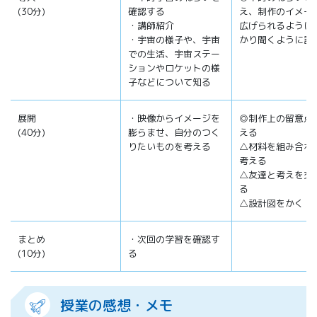
(30分)
確認する
え、制作のイメー
・講師紹介
広げられるように
・宇宙の様子や、宇宙
かり聞くように話
での生活、宇宙ステー
ションやロケットの様
子などについて知る
展開
・映像からイメージを
◎制作上の留意点
(40分)
膨らませ、自分のつく
える
りたいものを考える
△材料を組み合わ
考える
△友達と考えを交
る
△設計図をかく
まとめ
・次回の学習を確認す
(10分)
る
授業の感想・メモ