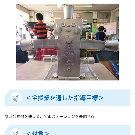
All 分科会
APRSAF宇宙
教育 for All
分科会 年次
会合
APRSAFポス
ターコンテ
スト
APRSAF教員
セミナー
ISEB（国際
宇宙教育会
議）
ISEB学生派
＜全授業を通した指導目標＞
遣プログラ
ム
身近な素材を使って、宇宙ステーションを表現する。
＜対象＞