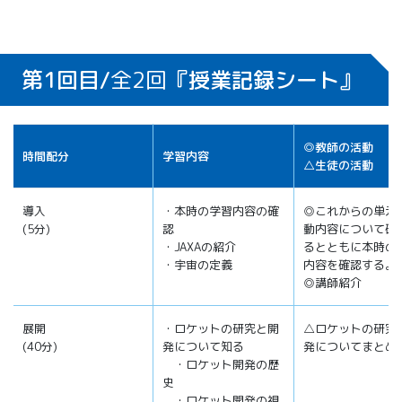
第1回目/
全2回
『授業記録シート』
◎教師の活動
時間配分
学習内容
△生徒の活動
導入
・本時の学習内容の確
◎これからの単元
(5分)
認
動内容について確
・JAXAの紹介
るとともに本時の
・宇宙の定義
内容を確認する。
◎講師紹介
展開
・ロケットの研究と開
△ロケットの研究
(40分)
発について知る
発についてまとめ
・ロケット開発の歴
史
・ロケット開発の視