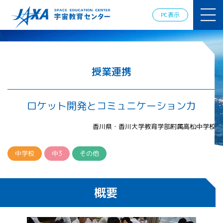
JAXAアカデ
ミー
PC表示
JAXA エア
ロスペース
スクール
宇宙教育
情報の発
授業連携
信
宇宙を活用
した教育実
ロケット開発とコミュニケーション力
践例
体験的学
香川県・香川大学教育学部附属高松中学校
習機会の
提供（国
際）
中学校
中3
その他
APRSAF（ア
ジア太平洋
概要
地域宇宙機
関会議）宇
宙教育 for