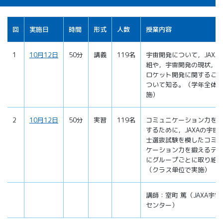
回
実施日
時間
形式
人数
授業内容
1
10月12日
50分
講義
119名
宇宙開発について，JAXA
組や，宇宙開発の現状，
ロケット開発に関するこ
ついて知る。（学年全体
施）
2
10月12日
50分
実習
119名
コミュニケーション力を
するために，JAXAの宇宙
士選抜試験を模したコミ
ケーション力を鍛えるテ
にグループごとに取り組
（クラス単位で実施）
講師：室町 篤（JAXA宇宙
センター）