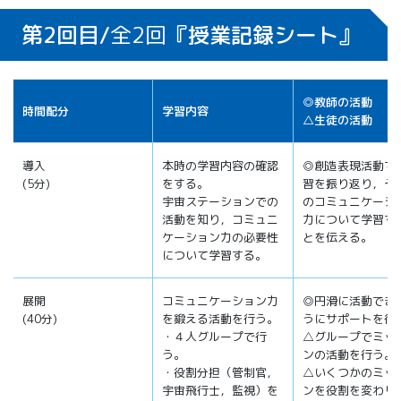
第2回目/
全2回
『授業記録シート』
◎教師の活動
時間配分
学習内容
△生徒の活動
導入
本時の学習内容の確認
◎創造表現活動で
(5分)
をする。
習を振り返り，そ
宇宙ステーションでの
のコミュニケーシ
活動を知り，コミュニ
力について学習す
ケーション力の必要性
とを伝える。
について学習する。
展開
コミュニケーション力
◎円滑に活動でき
(40分)
を鍛える活動を行う。
うにサポートを行
・４人グループで行
△グループでミッ
う。
ンの活動を行う。
・役割分担（管制官，
△いくつかのミッ
宇宙飛行士，監視）を
ンを役割を変わり