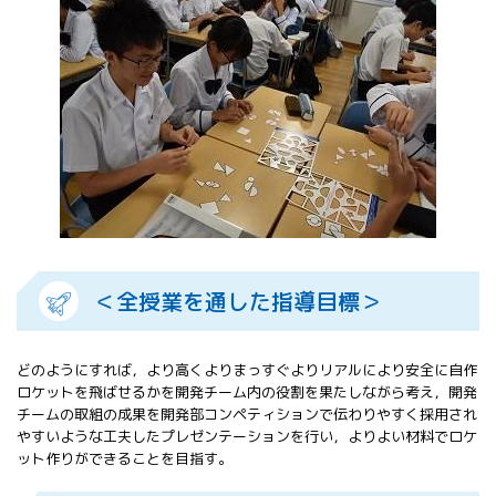
All 分科会
APRSAF宇宙
教育 for All
分科会 年次
会合
APRSAFポス
ターコンテ
スト
APRSAF教員
セミナー
ISEB（国際
宇宙教育会
＜全授業を通した指導目標＞
議）
ISEB学生派
遣プログラ
どのようにすれば，より高くよりまっすぐよりリアルにより安全に自作
ム
ロケットを飛ばせるかを開発チーム内の役割を果たしながら考え，開発
チームの取組の成果を開発部コンペティションで伝わりやすく採用され
やすいような工夫したプレゼンテーションを行い，よりよい材料でロケ
ット作りができることを目指す。