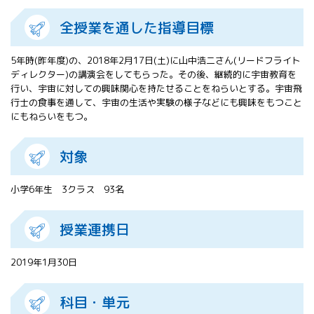
All 分科会
全授業を通した指導目標
APRSAF宇宙
教育 for All
分科会 年次
5年時(昨年度)の、2018年2月17日(土)に山中浩二さん(リードフライト
会合
ディレクター)の講演会をしてもらった。その後、継続的に宇宙教育を
APRSAFポス
行い、宇宙に対しての興味関心を持たせることをねらいとする。宇宙飛
ターコンテ
行士の食事を通して、宇宙の生活や実験の様子などにも興味をもつこと
にもねらいをもつ。
スト
APRSAF教員
セミナー
対象
ISEB（国際
宇宙教育会
小学6年生 3クラス 93名
議）
ISEB学生派
遣プログラ
授業連携日
ム
2019年1月30日
科目・単元