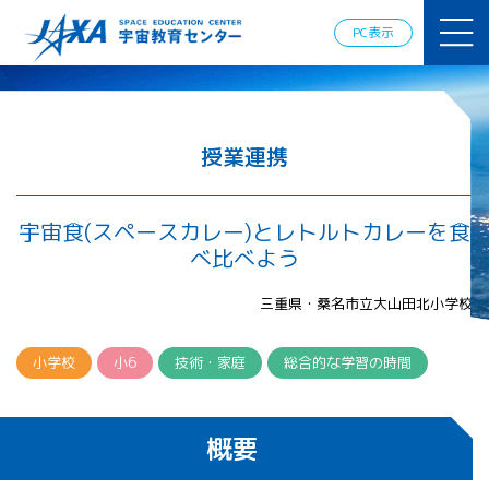
JAXAアカデ
ミー
PC表示
JAXA エア
ロスペース
スクール
宇宙教育
情報の発
授業連携
信
宇宙を活用
した教育実
宇宙食(スペースカレー)とレトルトカレーを食
践例
べ比べよう
体験的学
習機会の
三重県・桑名市立大山田北小学校
提供（国
際）
小学校
小6
技術・家庭
総合的な学習の時間
APRSAF（ア
ジア太平洋
地域宇宙機
概要
関会議）宇
宙教育 for