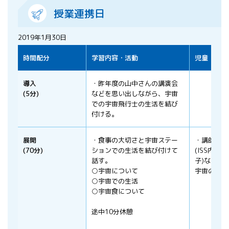
授業連携日
2019年1月30日
時間配分
学習内容・活動
児童・生徒
導入
・昨年度の山中さんの講演会
(5分)
などを思い出しながら、宇宙
での宇宙飛行士の生活を結び
付ける。
展開
・食事の大切さと宇宙ステー
・講師の映
(70分)
ションでの生活を結び付けて
(ISS内で
話す。
子)などを
○宇宙について
宇宙の話を
○宇宙での生活
○宇宙食について
途中10分休憩