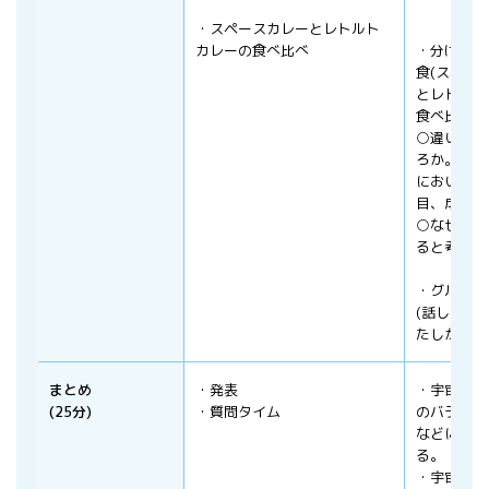
・スペースカレーとレトルト
カレーの食べ比べ
・分けられ
食(スペー
とレトルト
食べ比べを
○違いはど
ろか。
におい、味
目、成分
○なぜその
ると考えら
・グループ
(話し合い)
たしかめ
まとめ
・発表
・宇宙食か
(25分)
・質問タイム
のバランス
などについ
る。
・宇宙での