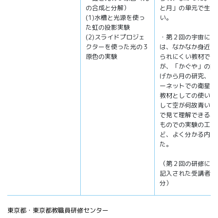
の合成と分解）
と月」の単元で生か
(1)水槽と光源を使っ
い。
た虹の投影実験
(2)スライドプロジェ
・第２回の宇宙につ
クターを使った光の３
は、なかなか身近に
原色の実験
られにくい教材であ
が、「かぐや」の打
げから月の研究、イ
ーネットでの衛星画
教材としての使い方
して空が何故青いか
で見て理解できる身
ものでの実験の工夫
ど、よく分かる内容
た。
（第２回の研修につ
記入された受講者全
分）
東京都・東京都教職員研修センター