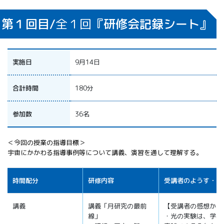
第１回目/
全１回
『研修会記録シート』
実施日
9月14日
合計時間
180分
参加数
36名
＜今回の授業の指導目標＞
宇宙にかかわる指導事例等について講義、演習を通して理解する。
時間配分
研修内容
受講者のようす・感
講義
講義「月研究の最前
【受講者の感想から
線」
・光の実験は、学校