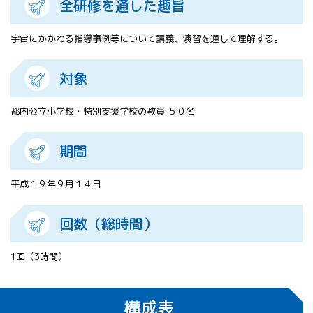
全研修を通した趣旨
All 分科会
APRSAF宇宙
宇宙にかかわる指導事例等について講義、演習を通して理解する。
教育 for All
分科会 年次
会合
対象
APRSAFポス
ターコンテ
都内公立小学校・特別支援学校の教員 ５０名
スト
APRSAF教員
期間
セミナー
ISEB（国際
宇宙教育会
平成１９年９月１４日
議）
ISEB学生派
回数（総時間）
遣プログラ
ム
1回（3時間）
構成表