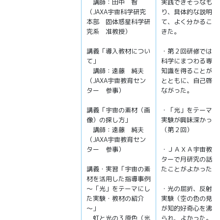
講師：田中 智
実践できそうなもの
（JAXA宇宙科学研究
り、具体的な説明も
本部 固体惑星科学研
て、よく分かること
究系 准教授）
きた。
講義「導入教材につい
・第２回研修では、
て」
科学にまつわる専門
講師：遠藤 純夫
知識を得ることがで
（JAXA宇宙教育セン
とともに、自己啓発
ター 参事）
ながった。
講義「宇宙の素材（画
・「光」をテーマに
像）の探し方」
実験が興味深かった
講師：遠藤 純夫
（第２回）
（JAXA宇宙教育セン
ター 参事）
・ＪＡＸＡ宇宙教育
ターで月研究の話を
講義・実習「宇宙の素
たことがよかった。
材を活用した指導事例
～「光」をテーマにし
・光の屈折、反射な
た実験・教材の紹介
実験（空の色の見え
～」
が知的好奇心を沸き
虹と光の３原色（光
られ、よかった。「