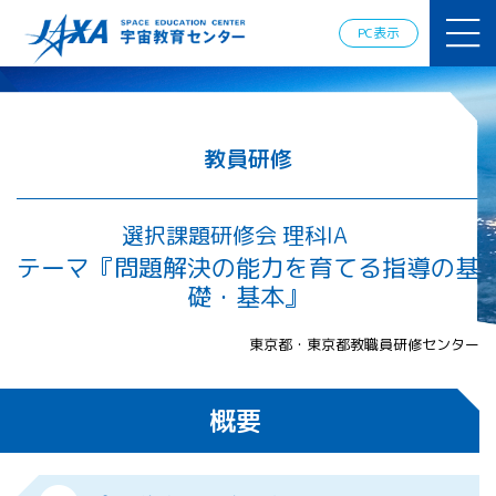
JAXAアカデ
ミー
PC表示
JAXA エア
ロスペース
スクール
宇宙教育
情報の発
教員研修
信
宇宙を活用
した教育実
選択課題研修会 理科IA
践例
テーマ『問題解決の能力を育てる指導の基
体験的学
礎・基本』
習機会の
提供（国
際）
東京都・東京都教職員研修センター
APRSAF（ア
概要
ジア太平洋
地域宇宙機
関会議）宇
宙教育 for