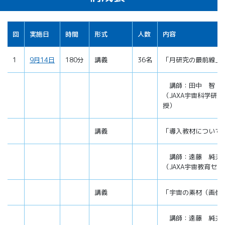
回
実施日
時間
形式
人数
内容
1
9月14日
180分
講義
36名
「月研究の最前線」
講師：田中 智
（JAXA宇宙科学研
授）
講義
「導入教材について
講師：遠藤 純夫
（JAXA宇宙教育セ
講義
「宇宙の素材（画像
講師：遠藤 純夫