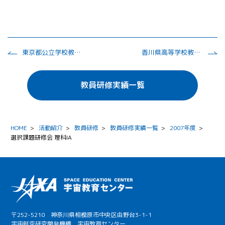
東京都公立学校教員１０年経験者研修
香川県高等学校教育研究会生地部会
教員研修実績一覧
HOME
>
活動紹介
>
教員研修
>
教員研修実績一覧
>
2007年度
>
選択課題研修会 理科IA
〒252-5210 神奈川県相模原市中央区由野台3-1-1
宇宙航空研究開発機構 宇宙教育センター