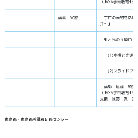
（JAXA宇宙教育セ
講義・実習
「宇宙の素材を活用
介～」
虹と光の３原色（
(1)水槽と光源を
(2)スライドプロ
講師：遠藤 純夫
（JAXA宇宙教育セ
支援：浅野 眞・宮
東京都・東京都教職員研修センター