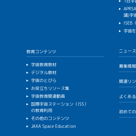
1日宇
APR
議)宇宙
ISE
宇宙
ニュース
教育コンテンツ
宇宙教育教材
募集情報
デジタル教材
宇宙のとびら
関連リン
お役立ちリソース集
宇宙教育関連動画
よくある
国際宇宙ステーション（ISS）
の教育利用
初めての
その他のコンテンツ
JAXA Space Education