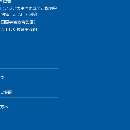
宙記者
SAF(アジア太平洋地域宇宙機関会
教育 for All 分科会
B（国際宇宙教育会議）
を活用した教育実践例
ク
ご質問
方へ