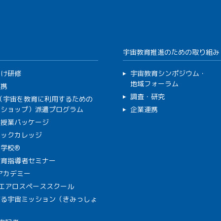
宇宙教育推進のための取り組み
向け研修
宇宙教育シンポジウム・
地域フォーラム
連携
調査・研究
C（宇宙を教育に利用するための
クショップ）派遣プログラム
企業連携
で授業パッケージ
ミックカレッジ
学校®
教育指導者セミナー
Aアカデミー
A エアロスペーススクール
作る宇宙ミッション（きみっしょ