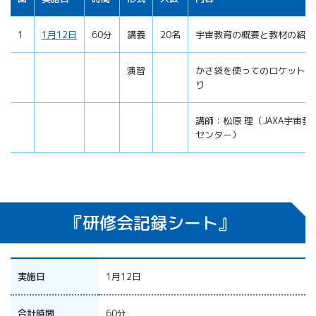
1
1月12日
60分
講義
20名
宇宙教育の概要と教材の紹介
演習
かさ袋を使ってのロケット作
り
講師：松原 理（JAXA宇宙教
センター）
『研修会記録シート』
実施日
1月12日
合計時間
60分