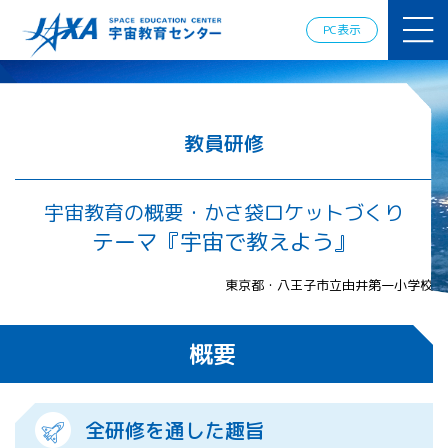
JAXAアカデ
ミー
PC表示
JAXA エア
ロスペース
スクール
宇宙教育
情報の発
教員研修
信
宇宙を活用
した教育実
宇宙教育の概要・かさ袋ロケットづくり
践例
テーマ『宇宙で教えよう』
体験的学
習機会の
東京都・八王子市立由井第一小学校
提供（国
際）
概要
APRSAF（ア
ジア太平洋
地域宇宙機
関会議）宇
全研修を通した趣旨
宙教育 for