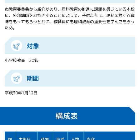
All 分科会
市教育委員会から紹介があり、理科教育の推進に課題を感じている本校
APRSAF宇宙
に、外部講師をお招きすることによって、子供たちに、理科に対する興
教育 for All
味をもってもらうと共に、教職員にも理科教育の重要性を学んでもらう
分科会 年次
ため。
会合
APRSAFポス
対象
ターコンテ
スト
APRSAF教員
小学校教員 20名
セミナー
ISEB（国際
期間
宇宙教育会
議）
平成30年1月12日
ISEB学生派
遣プログラ
ム
構成表
回
実施日
時間
形式
人数
内容