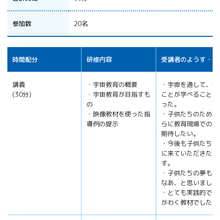
参加数
20名
時間配分
研修内容
受講者のようす・感
講義
・宇宙教育の概要
・宇宙を通して、様
(30分)
・宇宙教育が目指すも
ことが学べることが
の
った。
・映像教材を使った指
・子供たちのために
導例の提示
らに教育現場での活
期待したい。
・今後も子供たちの
に来ていただきたい
す。
・子供たちの夢も広
なあ、と思いました
・とても実践的で、
がわく教材でした。