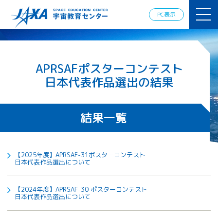
JAXAアカデ
ミー
PC表示
JAXA エア
ロスペース
スクール
宇宙教育
APRSAFポスターコンテスト
情報の発
信
日本代表作品選出の結果
宇宙を活用
した教育実
践例
結果一覧
体験的学
習機会の
提供（国
際）
【2025年度】APRSAF-31ポスターコンテスト
日本代表作品選出について
APRSAF（ア
ジア太平洋
【2024年度】APRSAF-30 ポスターコンテスト
地域宇宙機
日本代表作品選出について
関会議）宇
宙教育 for