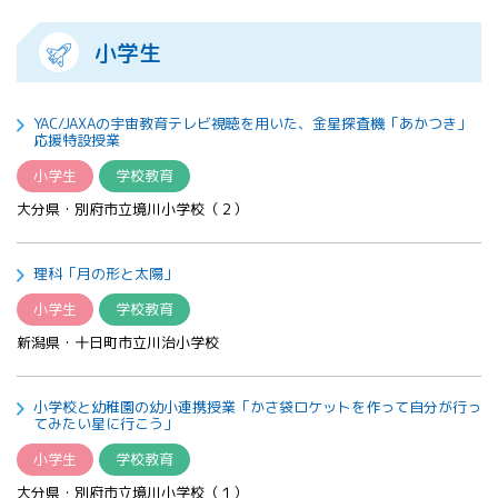
All 分科会
APRSAF宇宙
小学生
教育 for All
分科会 年次
会合
YAC/JAXAの宇宙教育テレビ視聴を用いた、金星探査機「あかつき」
APRSAFポス
応援特設授業
ターコンテ
小学生
学校教育
スト
大分県・別府市立境川小学校（２）
APRSAF教員
セミナー
ISEB（国際
理科「月の形と太陽」
宇宙教育会
議）
小学生
学校教育
ISEB学生派
新潟県・十日町市立川治小学校
遣プログラ
ム
小学校と幼稚園の幼小連携授業「かさ袋ロケットを作って自分が行っ
てみたい星に行こう」
小学生
学校教育
大分県・別府市立境川小学校（１）