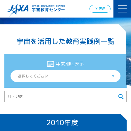
JAXAアカデ
ミー
PC表示
JAXA エア
ロスペース
スクール
宇宙教育
宇宙を活用した教育実践例一覧
情報の発
信
宇宙を活用
した教育実
年度別に表示
践例
体験的学
習機会の
提供（国
際）
APRSAF（ア
ジア太平洋
地域宇宙機
2010年度
関会議）宇
宙教育 for