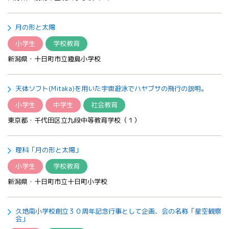
月の形と太陽
小学生
学校教育
新潟県・十日町市立鐙島小学校
天体ソフト(Mitaka)を用いた宇宙遊泳でハヤブサの飛行の説明。
小学生
中学生
社会教育
東京都・千代田区立九段中等教育学校（１）
理科「月の形と太陽」
小学生
学校教育
新潟県・十日町市立十日町小学校
久地南小学校創立３０周年記念行事として企画、会の名称「星空観察
会」