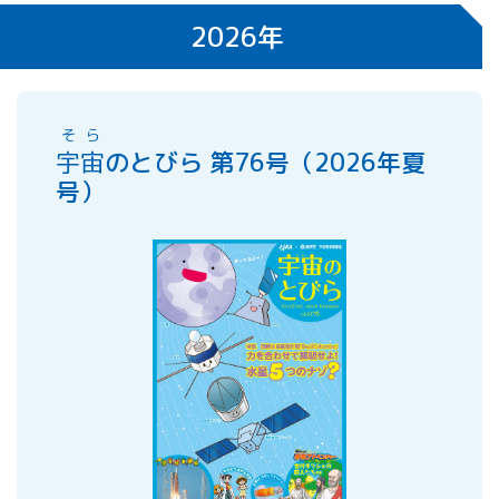
All 分科会
2026年
APRSAF宇宙
教育 for All
分科会 年次
会合
そら
APRSAFポス
宇宙
のとびら 第76号（2026年夏
ターコンテ
号）
スト
APRSAF教員
セミナー
ISEB（国際
宇宙教育会
議）
ISEB学生派
遣プログラ
ム