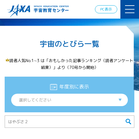
JAXAアカデ
ミー
PC表示
JAXA エア
ロスペース
スクール
宇宙教育
宇宙のとびら一覧
情報の発
信
宇宙を活用
読者人気No.1∼3 は「おもしかった記事ランキング（読者アンケート
した教育実
結果）」より（70号から開始）
践例
体験的学
習機会の
年度別に表示
提供（国
際）
APRSAF（ア
ジア太平洋
地域宇宙機
関会議）宇
宙教育 for